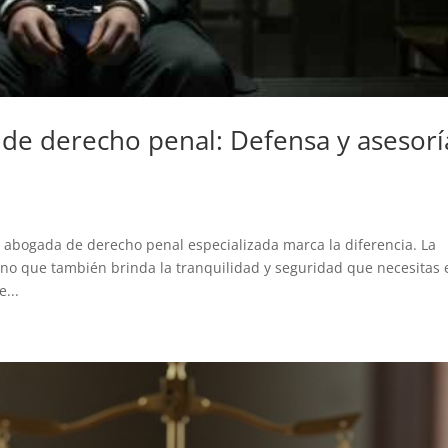
 de derecho penal: Defensa y asesorí
 abogada de derecho penal especializada marca la diferencia. La
ino que también brinda la tranquilidad y seguridad que necesitas 
...