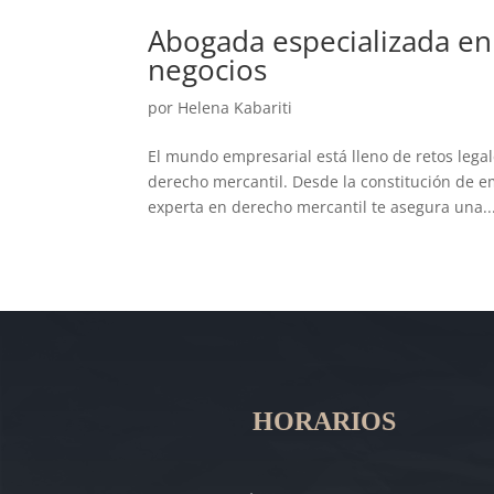
Abogada especializada en 
negocios
por
Helena Kabariti
El mundo empresarial está lleno de retos lega
derecho mercantil. Desde la constitución de e
experta en derecho mercantil te asegura una..
HORARIOS