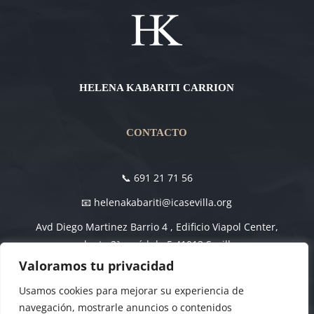
HELENA KABARITI CARRION
CONTACTO
📞 691 21 71 56
📧 helenakabariti@icasevilla.org
Avd Diego Martinez Barrio 4 , Edificio Viapol Center,
planta 2ª , módulo 5 41013 Sevilla
Valoramos tu privacidad
Usamos cookies para mejorar su experiencia de
navegación, mostrarle anuncios o contenidos